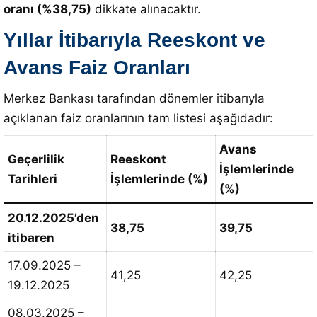
oranı (%38,75)
dikkate alınacaktır
.
Yıllar İtibarıyla Reeskont ve
Avans Faiz Oranları
Merkez Bankası tarafından dönemler itibarıyla
açıklanan faiz oranlarının tam listesi aşağıdadır
:
Avans
Geçerlilik
Reeskont
İşlemlerinde
Tarihleri
İşlemlerinde (%)
(%)
20.12.2025’den
38,75
39,75
itibaren
17.09.2025 –
41,25
42,25
19.12.2025
08.03.2025 –