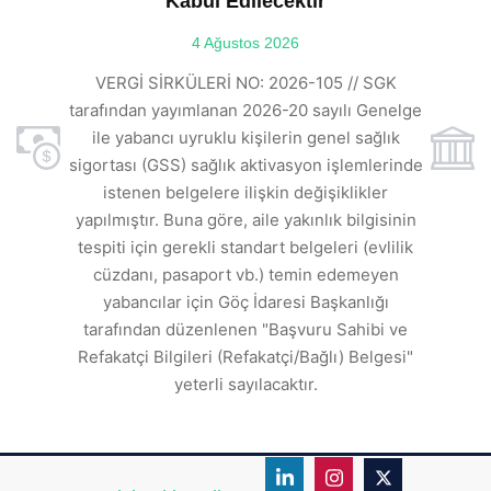
Kabul Edilecektir
ılı
4 Ağustos 2026
VE
ı
t
VERGİ SİRKÜLERİ NO: 2026-105 // SGK
rde
s
tarafından yayımlanan 2026-20 sayılı Genelge
ile yabancı uyruklu kişilerin genel sağlık
sigortası (GSS) sağlık aktivasyon işlemlerinde
a
istenen belgelere ilişkin değişiklikler
den
s
yapılmıştır. Buna göre, aile yakınlık bilgisinin
tespiti için gerekli standart belgeleri (evlilik
ı
cüzdanı, pasaport vb.) temin edemeyen
r.
yabancılar için Göç İdaresi Başkanlığı
tarafından düzenlenen "Başvuru Sahibi ve
Refakatçi Bilgileri (Refakatçi/Bağlı) Belgesi"
yeterli sayılacaktır.