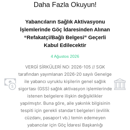
Daha Fazla Okuyun!
Yabancıların Sağlık Aktivasyonu
İşlemlerinde Göç İdaresinden Alınan
“Refakatçi/Bağlı Belgesi” Geçerli
Kabul Edilecektir
ılı
4 Ağustos 2026
VE
ı
t
VERGİ SİRKÜLERİ NO: 2026-105 // SGK
rde
s
tarafından yayımlanan 2026-20 sayılı Genelge
ile yabancı uyruklu kişilerin genel sağlık
sigortası (GSS) sağlık aktivasyon işlemlerinde
a
istenen belgelere ilişkin değişiklikler
den
s
yapılmıştır. Buna göre, aile yakınlık bilgisinin
tespiti için gerekli standart belgeleri (evlilik
ı
cüzdanı, pasaport vb.) temin edemeyen
r.
yabancılar için Göç İdaresi Başkanlığı