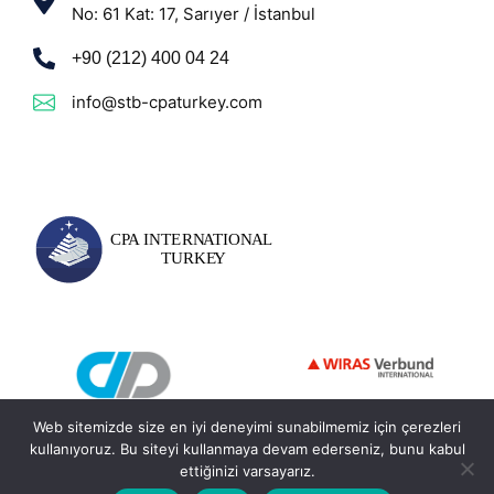
No: 61 Kat: 17, Sarıyer / İstanbul
+90 (212) 400 04 24
info@stb-cpaturkey.com
Web sitemizde size en iyi deneyimi sunabilmemiz için çerezleri
kullanıyoruz. Bu siteyi kullanmaya devam ederseniz, bunu kabul
ettiğinizi varsayarız.