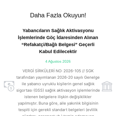
Daha Fazla Okuyun!
Yabancıların Sağlık Aktivasyonu
İşlemlerinde Göç İdaresinden Alınan
“Refakatçi/Bağlı Belgesi” Geçerli
Kabul Edilecektir
ılı
4 Ağustos 2026
VE
ı
t
VERGİ SİRKÜLERİ NO: 2026-105 // SGK
rde
s
tarafından yayımlanan 2026-20 sayılı Genelge
ile yabancı uyruklu kişilerin genel sağlık
sigortası (GSS) sağlık aktivasyon işlemlerinde
a
istenen belgelere ilişkin değişiklikler
den
s
yapılmıştır. Buna göre, aile yakınlık bilgisinin
tespiti için gerekli standart belgeleri (evlilik
ı