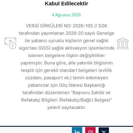
Kabul Edilecektir
ılı
4 Ağustos 2026
VE
ı
t
VERGİ SİRKÜLERİ NO: 2026-105 // SGK
rde
s
tarafından yayımlanan 2026-20 sayılı Genelge
ile yabancı uyruklu kişilerin genel sağlık
sigortası (GSS) sağlık aktivasyon işlemlerinde
a
istenen belgelere ilişkin değişiklikler
den
s
yapılmıştır. Buna göre, aile yakınlık bilgisinin
tespiti için gerekli standart belgeleri (evlilik
ı
cüzdanı, pasaport vb.) temin edemeyen
r.
yabancılar için Göç İdaresi Başkanlığı
tarafından düzenlenen "Başvuru Sahibi ve
Refakatçi Bilgileri (Refakatçi/Bağlı) Belgesi"
yeterli sayılacaktır.