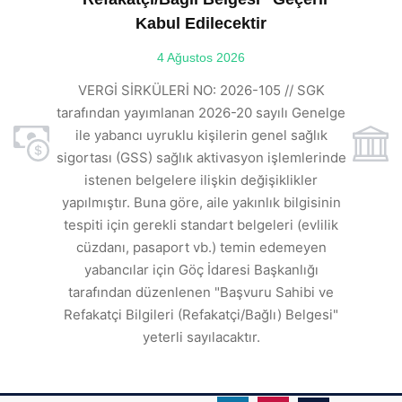
Kabul Edilecektir
ılı
4 Ağustos 2026
VE
ı
t
VERGİ SİRKÜLERİ NO: 2026-105 // SGK
rde
s
tarafından yayımlanan 2026-20 sayılı Genelge
ile yabancı uyruklu kişilerin genel sağlık
sigortası (GSS) sağlık aktivasyon işlemlerinde
a
istenen belgelere ilişkin değişiklikler
den
s
yapılmıştır. Buna göre, aile yakınlık bilgisinin
tespiti için gerekli standart belgeleri (evlilik
ı
cüzdanı, pasaport vb.) temin edemeyen
r.
yabancılar için Göç İdaresi Başkanlığı
tarafından düzenlenen "Başvuru Sahibi ve
Refakatçi Bilgileri (Refakatçi/Bağlı) Belgesi"
yeterli sayılacaktır.