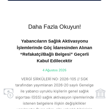
Daha Fazla Okuyun!
Yabancıların Sağlık Aktivasyonu
İşlemlerinde Göç İdaresinden Alınan
“Refakatçi/Bağlı Belgesi” Geçerli
Kabul Edilecektir
ılı
4 Ağustos 2026
VE
ı
t
VERGİ SİRKÜLERİ NO: 2026-105 // SGK
rde
s
tarafından yayımlanan 2026-20 sayılı Genelge
ile yabancı uyruklu kişilerin genel sağlık
sigortası (GSS) sağlık aktivasyon işlemlerinde
a
istenen belgelere ilişkin değişiklikler
den
s