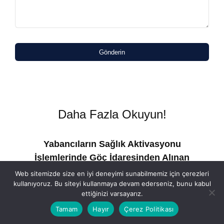
Gönderin
Daha Fazla Okuyun!
Yabancıların Sağlık Aktivasyonu
İşlemlerinde Göç İdaresinden Alınan
“Refakatçi/Bağlı Belgesi” Geçerli
Web sitemizde size en iyi deneyimi sunabilmemiz için çerezleri
kullanıyoruz. Bu siteyi kullanmaya devam ederseniz, bunu kabul
Kabul Edilecektir
ettiğinizi varsayarız.
ılı
4 Ağustos 2026
VE
Tamam
Hayır
Çerez Politikası
ı
t
VERGİ SİRKÜLERİ NO: 2026-105 // SGK