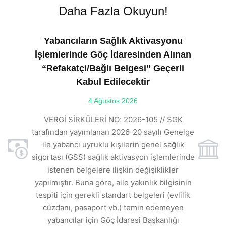
Daha Fazla Okuyun!
Yabancıların Sağlık Aktivasyonu
İşlemlerinde Göç İdaresinden Alınan
“Refakatçi/Bağlı Belgesi” Geçerli
Kabul Edilecektir
ılı
4 Ağustos 2026
VE
ı
t
VERGİ SİRKÜLERİ NO: 2026-105 // SGK
rde
s
tarafından yayımlanan 2026-20 sayılı Genelge
ile yabancı uyruklu kişilerin genel sağlık
sigortası (GSS) sağlık aktivasyon işlemlerinde
a
istenen belgelere ilişkin değişiklikler
den
s
yapılmıştır. Buna göre, aile yakınlık bilgisinin
tespiti için gerekli standart belgeleri (evlilik
ı
cüzdanı, pasaport vb.) temin edemeyen
r.
yabancılar için Göç İdaresi Başkanlığı