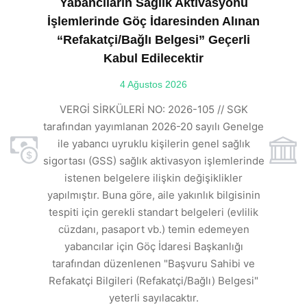
Yabancıların Sağlık Aktivasyonu
İşlemlerinde Göç İdaresinden Alınan
“Refakatçi/Bağlı Belgesi” Geçerli
Kabul Edilecektir
ılı
4 Ağustos 2026
VE
ı
t
VERGİ SİRKÜLERİ NO: 2026-105 // SGK
rde
s
tarafından yayımlanan 2026-20 sayılı Genelge
ile yabancı uyruklu kişilerin genel sağlık
sigortası (GSS) sağlık aktivasyon işlemlerinde
a
istenen belgelere ilişkin değişiklikler
den
s
yapılmıştır. Buna göre, aile yakınlık bilgisinin
tespiti için gerekli standart belgeleri (evlilik
ı
cüzdanı, pasaport vb.) temin edemeyen
r.
yabancılar için Göç İdaresi Başkanlığı
tarafından düzenlenen "Başvuru Sahibi ve
Refakatçi Bilgileri (Refakatçi/Bağlı) Belgesi"
yeterli sayılacaktır.