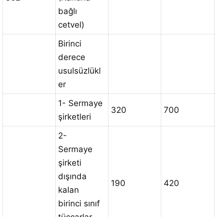
bağlı
cetvel)
Birinci
derece
usulsüzlükl
er
1- Sermaye
320
700
şirketleri
2-
Sermaye
şirketi
dışında
190
420
kalan
birinci sınıf