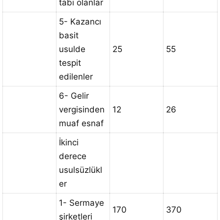
tabi olanlar
5- Kazancı
basit
usulde
25
55
tespit
edilenler
6- Gelir
vergisinden
12
26
muaf esnaf
İkinci
derece
usulsüzlükl
er
1- Sermaye
170
370
şirketleri