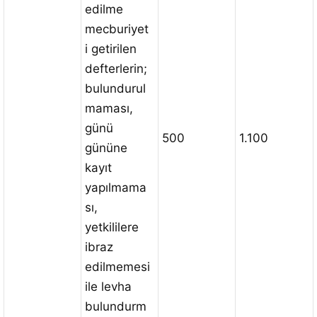
edilme
mecburiyet
i getirilen
defterlerin;
bulundurul
maması,
günü
500
1.100
gününe
kayıt
yapılmama
sı,
yetkililere
ibraz
edilmemesi
ile levha
bulundurm