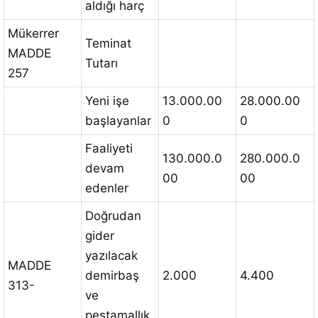
aldığı harç
Mükerrer
Teminat
MADDE
Tutarı
257
Yeni işe
13.000.00
28.000.00
başlayanlar
0
0
Faaliyeti
130.000.0
280.000.0
devam
00
00
edenler
Doğrudan
gider
yazılacak
MADDE
demirbaş
2.000
4.400
313-
ve
peştamallık