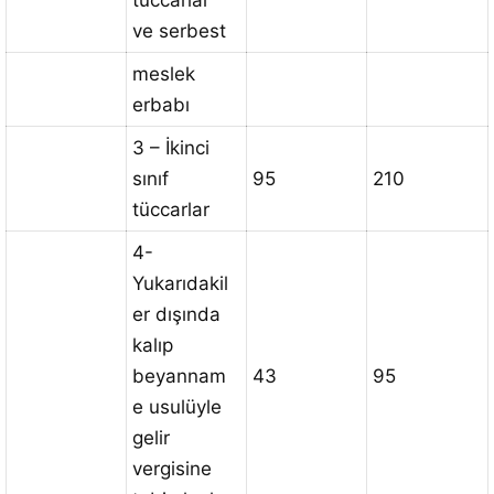
tüccarlar
ve serbest
meslek
erbabı
3 – İkinci
sınıf
95
210
tüccarlar
4-
Yukarıdakil
er dışında
kalıp
beyannam
43
95
e usulüyle
gelir
vergisine