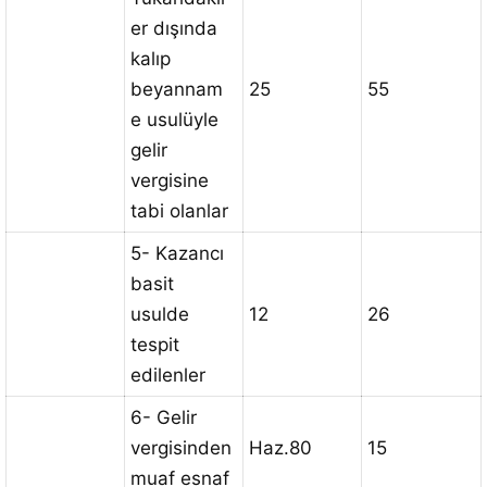
er dışında
kalıp
beyannam
25
55
e usulüyle
gelir
vergisine
tabi olanlar
5- Kazancı
basit
usulde
12
26
tespit
edilenler
6- Gelir
vergisinden
Haz.80
15
muaf esnaf