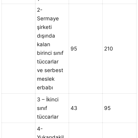
2-
Sermaye
şirketi
dışında
kalan
95
210
birinci sınıf
tüccarlar
ve serbest
meslek
erbabı
3 – İkinci
sınıf
43
95
tüccarlar
4-
Yukarıdakil