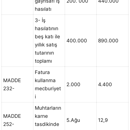
gayrisafi iş
200. 000
440.000
hasılatı
3- İş
hasılatının
beş katı ile
400.000
890.000
yıllık satış
tutarının
toplamı
Fatura
MADDE
kullanma
2.000
4.400
232-
mecburiyet
i
Muhtarların
MADDE
karne
5.Ağu
12,9
252-
tasdikinde