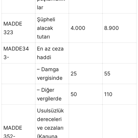
lar
Şüpheli
MADDE
alacak
4.000
8.900
323
tutarı
MADDE34
En az ceza
3-
haddi
– Damga
25
55
vergisinde
– Diğer
50
110
vergilerde
Usulsüzlük
dereceleri
MADDE
ve cezaları
352-
(Kanuna