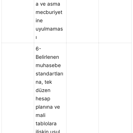
a ve asma
mecburiyet
ine
uyulmamas
ı
6-
Belirlenen
muhasebe
standartları
na, tek
düzen
hesap
planına ve
mali
tablolara
ilişkin usul