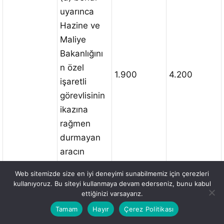
uyarınca
Hazine ve
Maliye
Bakanlığını
n özel
1.900
4.200
işaretli
görevlisinin
ikazına
rağmen
durmayan
aracın
sahibi
Web sitemizde size en iyi deneyimi sunabilmemiz için çerezleri
adına
kullanıyoruz. Bu siteyi kullanmaya devam ederseniz, bunu kabul
ettiğinizi varsayarız.
11-Tasdik
Tamam
Hayır
Çerez Politikası
Raporu