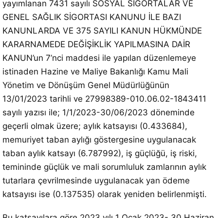
yayımlanan 7431 sayılı SOSYAL SİGORTALAR VE
GENEL SAĞLIK SİGORTASI KANUNU İLE BAZI
KANUNLARDA VE 375 SAYILI KANUN HÜKMÜNDE
KARARNAMEDE DEĞİŞİKLİK YAPILMASINA DAİR
KANUN’un 7’nci maddesi ile yapılan düzenlemeye
istinaden Hazine ve Maliye Bakanlığı Kamu Mali
Yönetim ve Dönüşüm Genel Müdürlüğünün
13/01/2023 tarihli ve 27998389-010.06.02-1843411
sayılı yazısı ile; 1/1/2023-30/06/2023 döneminde
geçerli olmak üzere; aylık katsayısı (0.433684),
memuriyet taban aylığı göstergesine uygulanacak
taban aylık katsayı (6.787992), iş güçlüğü, iş riski,
temininde güçlük ve mali sorumluluk zamlarının aylık
tutarlara çevrilmesinde uygulanacak yan ödeme
katsayısı ise (0.137535) olarak yeniden belirlenmişti.
Bu katsayılara göre 2023 yılı 1 Ocak 2023- 30 Haziran