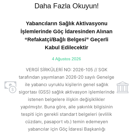
Daha Fazla Okuyun!
Yabancıların Sağlık Aktivasyonu
İşlemlerinde Göç İdaresinden Alınan
“Refakatçi/Bağlı Belgesi” Geçerli
Kabul Edilecektir
ılı
4 Ağustos 2026
VE
ı
t
VERGİ SİRKÜLERİ NO: 2026-105 // SGK
rde
s
tarafından yayımlanan 2026-20 sayılı Genelge
ile yabancı uyruklu kişilerin genel sağlık
sigortası (GSS) sağlık aktivasyon işlemlerinde
a
istenen belgelere ilişkin değişiklikler
den
s
yapılmıştır. Buna göre, aile yakınlık bilgisinin
tespiti için gerekli standart belgeleri (evlilik
ı
cüzdanı, pasaport vb.) temin edemeyen
r.
yabancılar için Göç İdaresi Başkanlığı