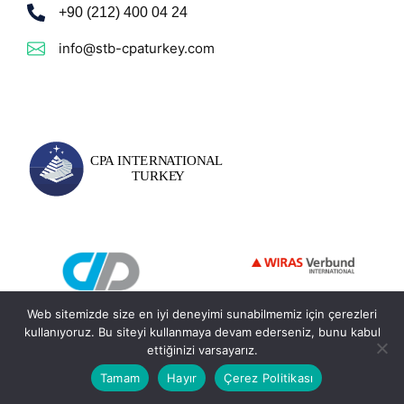
+90 (212) 400 04 24
info@stb-cpaturkey.com
Web sitemizde size en iyi deneyimi sunabilmemiz için çerezleri
kullanıyoruz. Bu siteyi kullanmaya devam ederseniz, bunu kabul
ettiğinizi varsayarız.
© 2026 - STB CPA International Turkey. Tüm Hakları Saklıdır.
Tamam
Hayır
Çerez Politikası