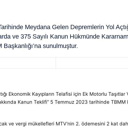
ihinde Meydana Gelen Depremlerin Yol Açtığı 
unlarda ve 375 Sayılı Kanun Hükmünde Kararna
 Başkanlığı’na sunulmuştur.
 Ekonomik Kayıpların Telafisi için Ek Motorlu Taşıtlar V
kında Kanun Teklifi” 5 Temmuz 2023 tarihinde TBMM Ba
acak ve vergi mükellefleri MTV’nin 2. ödemesini 2 kat d