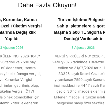
Daha Fazla Okuyun!
, Kurumlar, Katma
Turizm İşletme Belgesi
 Özel Tüketim Vergisi
Sahip İşletmelere Sigort
larında Değişiklik
Başına 3.500 TL Sigorta 
Yapıldı
Desteği Verilecektir
3 Ağustos 2026
3 Ağustos 2026
KÜLERİ NO: 2026-104 //
VERGİ SİRKÜLERİ NO: 2026-10
6 tarihli ve 7590 sayılı
24/07/2026 tarihinde TBMM'de 
 nükleer enerji santrali
edilen ve 31/07/2026 tarihli 
ına yönelik Damga Vergisi,
33326 sayılı Resmi Gazete'
ve Kurumlar Vergisi
yayımlanan 7590 sayılı Kanunu
dirimleri getirilmiş olup,
inci maddesi ile 4447 sayılı K
üketim Vergisi (ÖTV)
geçici 36'ncı madde eklenmişt
 binek otomobiller için
Eklenen madde ile turizm işle
stemi" kriteri eklenerek
belgesine sahip özel sektöre 