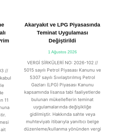
ne
Akaryakıt ve LPG Piyasasında
alı
Teminat Uygulaması
Prim
Değiştirildi
1 Ağustos 2026
VERGİ SİRKÜLERİ NO: 2026-102 //
5015 sayılı Petrol Piyasası Kanunu ve
3 //
5307 sayılı Sıvılaştırılmış Petrol
kabul
Gazları (LPG) Piyasası Kanunu
ile
kapsamında lisansa tabi faaliyetlerde
de
bulunan mükelleflerin teminat
n 11
uygulamalarında değişikliğe
anuna
gidilmiştir. Hakkında sahte veya
ir.
muhteviyatı itibarıyla yanıltıcı belge
tmesi
düzenleme/kullanma yönünden vergi
ait