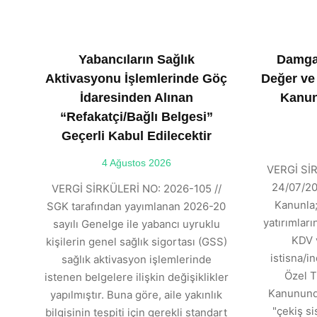
Yabancıların Sağlık
Damga
Aktivasyonu İşlemlerinde Göç
Değer ve
İdaresinden Alınan
Kanun
“Refakatçi/Bağlı Belgesi”
Geçerli Kabul Edilecektir
4 Ağustos 2026
VERGİ SİR
24/07/202
VERGİ SİRKÜLERİ NO: 2026-105 //
Kanunla;
SGK tarafından yayımlanan 2026-20
yatırımlar
sayılı Genelge ile yabancı uyruklu
KDV 
kişilerin genel sağlık sigortası (GSS)
istisna/in
sağlık aktivasyon işlemlerinde
Özel T
istenen belgelere ilişkin değişiklikler
Kanununda
yapılmıştır. Buna göre, aile yakınlık
"çekiş si
bilgisinin tespiti için gerekli standart