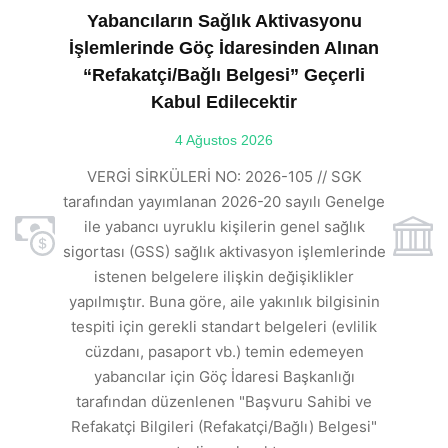
Yabancıların Sağlık Aktivasyonu
İşlemlerinde Göç İdaresinden Alınan
“Refakatçi/Bağlı Belgesi” Geçerli
Kabul Edilecektir
ılı
4 Ağustos 2026
VE
ı
t
VERGİ SİRKÜLERİ NO: 2026-105 // SGK
rde
s
tarafından yayımlanan 2026-20 sayılı Genelge
ile yabancı uyruklu kişilerin genel sağlık
sigortası (GSS) sağlık aktivasyon işlemlerinde
a
istenen belgelere ilişkin değişiklikler
den
s
yapılmıştır. Buna göre, aile yakınlık bilgisinin
tespiti için gerekli standart belgeleri (evlilik
ı
cüzdanı, pasaport vb.) temin edemeyen
r.
yabancılar için Göç İdaresi Başkanlığı
tarafından düzenlenen "Başvuru Sahibi ve
Refakatçi Bilgileri (Refakatçi/Bağlı) Belgesi"