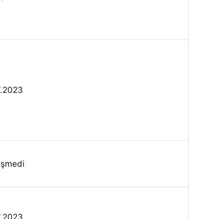
7.2023
işmedi
7.2023