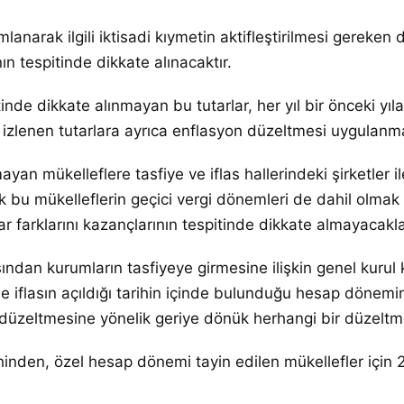
lanarak ilgili iktisadi kıymetin aktifleştirilmesi gerek
n tespitinde dikkate alınacaktır.
e dikkate alınmayan bu tutarlar, her yıl bir önceki yıla
izlenen tutarlara ayrıca enflasyon düzeltmesi uygulanm
n mükelleflere tasfiye ve iflas hallerindeki şirketler i
erek bu mükelleflerin geçici vergi dönemleri de dahil o
arklarını kazançlarının tespitinde dikkate almayacakları 
ndan kurumların tasfiyeye girmesine ilişkin genel kurul k
se iflasın açıldığı tarihin içinde bulunduğu hesap dönemi
n düzeltmesine yönelik geriye dönük herhangi bir düzeltm
arihinden, özel hesap dönemi tayin edilen mükellefler iç