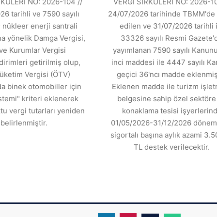
KÜLERİ NO: 2026-104 //
VERGİ SİRKÜLERİ NO: 2026-10
6 tarihli ve 7590 sayılı
24/07/2026 tarihinde TBMM'de 
 nükleer enerji santrali
edilen ve 31/07/2026 tarihli 
ına yönelik Damga Vergisi,
33326 sayılı Resmi Gazete'
ve Kurumlar Vergisi
yayımlanan 7590 sayılı Kanunu
dirimleri getirilmiş olup,
inci maddesi ile 4447 sayılı K
üketim Vergisi (ÖTV)
geçici 36'ncı madde eklenmişt
 binek otomobiller için
Eklenen madde ile turizm işle
stemi" kriteri eklenerek
belgesine sahip özel sektöre 
tu vergi tutarları yeniden
konaklama tesisi işyerlerin
belirlenmiştir.
01/05/2026-31/12/2026 dönemi
sigortalı başına aylık azami 3.5
TL destek verilecektir.