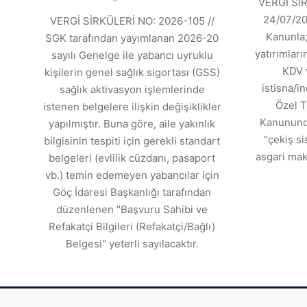
VERGİ SİR
24/07/202
VERGİ SİRKÜLERİ NO: 2026-105 //
Kanunla;
SGK tarafından yayımlanan 2026-20
yatırımlar
sayılı Genelge ile yabancı uyruklu
KDV 
kişilerin genel sağlık sigortası (GSS)
istisna/in
sağlık aktivasyon işlemlerinde
Özel T
istenen belgelere ilişkin değişiklikler
Kanununda
yapılmıştır. Buna göre, aile yakınlık
"çekiş si
bilgisinin tespiti için gerekli standart
asgari mak
belgeleri (evlilik cüzdanı, pasaport
vb.) temin edemeyen yabancılar için
Göç İdaresi Başkanlığı tarafından
düzenlenen "Başvuru Sahibi ve
Refakatçi Bilgileri (Refakatçi/Bağlı)
Belgesi" yeterli sayılacaktır.