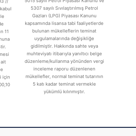
5015 sayılı Petrol Piyasası Kanunu ve
3 //
5307 sayılı Sıvılaştırılmış Petrol
kabul
Gazları (LPG) Piyasası Kanunu
ile
kapsamında lisansa tabi faaliyetlerde
de
bulunan mükelleflerin teminat
n 11
uygulamalarında değişikliğe
anuna
gidilmiştir. Hakkında sahte veya
ir.
muhteviyatı itibarıyla yanıltıcı belge
tmesi
düzenleme/kullanma yönünden vergi
ait
inceleme raporu düzenlenen
de
mükellefler, normal teminat tutarının
 için
5 katı kadar teminat vermekle
00,10
yükümlü kılınmıştır.