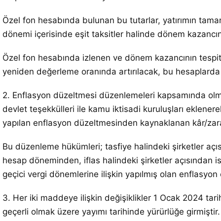
Özel fon hesabında bulunan bu tutarlar, yatırımın tamam
dönemi içerisinde eşit taksitler halinde dönem kazancını
Özel fon hesabında izlenen ve dönem kazancının tespitind
yeniden değerleme oranında artırılacak, bu hesaplarda 
2. Enflasyon düzeltmesi düzenlemeleri kapsamında olmaya
devlet teşekkülleri ile kamu iktisadi kuruluşları eklen
yapılan enflasyon düzeltmesinden kaynaklanan kâr/zarar f
Bu düzenleme hükümleri; tasfiye halindeki şirketler açısı
hesap döneminden, iflas halindeki şirketler açısından i
geçici vergi dönemlerine ilişkin yapılmış olan enflasyo
3. Her iki maddeye ilişkin değişiklikler 1 Ocak 2024 t
geçerli olmak üzere yayımı tarihinde yürürlüğe girmiştir.