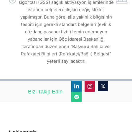
sigortası (GSS) sağlık aktivasyon işlemlerinde
a
istenen belgelere ilişkin değişiklikler
den
s
yapılmıştır. Buna göre, aile yakınlık bilgisinin
tespiti için gerekli standart belgeleri (evlilik
ı
cüzdanı, pasaport vb.) temin edemeyen
r.
yabancılar için Göç İdaresi Başkanlığı
tarafından düzenlenen "Başvuru Sahibi ve
Refakatçi Bilgileri (Refakatçi/Bağlı) Belgesi"
yeterli sayılacaktır.
Bizi Takip Edin