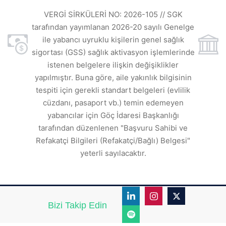
VE
ı
t
VERGİ SİRKÜLERİ NO: 2026-105 // SGK
rde
s
tarafından yayımlanan 2026-20 sayılı Genelge
ile yabancı uyruklu kişilerin genel sağlık
sigortası (GSS) sağlık aktivasyon işlemlerinde
a
istenen belgelere ilişkin değişiklikler
den
s
yapılmıştır. Buna göre, aile yakınlık bilgisinin
tespiti için gerekli standart belgeleri (evlilik
ı
cüzdanı, pasaport vb.) temin edemeyen
r.
yabancılar için Göç İdaresi Başkanlığı
tarafından düzenlenen "Başvuru Sahibi ve
Refakatçi Bilgileri (Refakatçi/Bağlı) Belgesi"
yeterli sayılacaktır.
Bizi Takip Edin