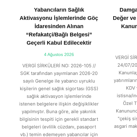
Yabancıların Sağlık
Damga
Aktivasyonu İşlemlerinde Göç
Değer ve
İdaresinden Alınan
Kanun
“Refakatçi/Bağlı Belgesi”
Geçerli Kabul Edilecektir
4 Ağustos 2026
VERGİ SİR
24/07/202
VERGİ SİRKÜLERİ NO: 2026-105 //
Kanunla;
SGK tarafından yayımlanan 2026-20
yatırımlar
sayılı Genelge ile yabancı uyruklu
KDV 
kişilerin genel sağlık sigortası (GSS)
istisna/in
sağlık aktivasyon işlemlerinde
Özel T
istenen belgelere ilişkin değişiklikler
Kanununda
yapılmıştır. Buna göre, aile yakınlık
"çekiş si
bilgisinin tespiti için gerekli standart
asgari mak
belgeleri (evlilik cüzdanı, pasaport
vb.) temin edemeyen yabancılar için