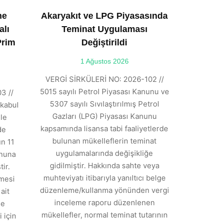
ne
Akaryakıt ve LPG Piyasasında
alı
Teminat Uygulaması
Prim
Değiştirildi
1 Ağustos 2026
VERGİ SİRKÜLERİ NO: 2026-102 //
5015 sayılı Petrol Piyasası Kanunu ve
3 //
5307 sayılı Sıvılaştırılmış Petrol
kabul
Gazları (LPG) Piyasası Kanunu
ile
kapsamında lisansa tabi faaliyetlerde
de
bulunan mükelleflerin teminat
n 11
uygulamalarında değişikliğe
anuna
gidilmiştir. Hakkında sahte veya
ir.
muhteviyatı itibarıyla yanıltıcı belge
tmesi
düzenleme/kullanma yönünden vergi
ait
inceleme raporu düzenlenen
de
mükellefler, normal teminat tutarının
 için