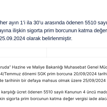
r ayın 1’i ila 30’u arasında ödenen 5510 sayı
yına ilişkin sigorta prim borcunun katma değe
5.09.2024 olarak belirlenmiştir.
ruda” Hazine ve Maliye Bakanlığı Muhasebat Genel Müdür
 2024/Temmuz dönemi SGK prim borcuna 20/09/2024 tari
e tarihinin bir defaya mahsus olmak üzere 25/09/2024 tar
ı karşılığı ücret ödenen 5510 sayılı Kanunun 4 üncü maddes
şkin sigorta prim borcunun katma değer vergisi iade al