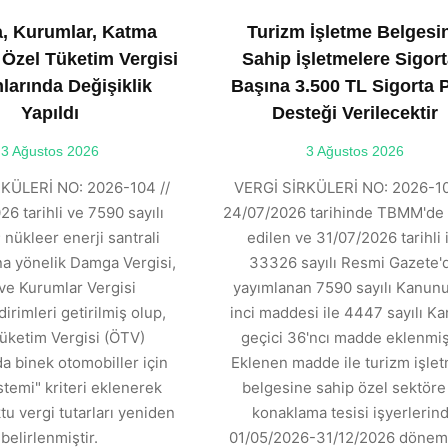
, Kurumlar, Katma
Turizm İşletme Belgesi
 Özel Tüketim Vergisi
Sahip İşletmelere Sigort
larında Değişiklik
Başına 3.500 TL Sigorta 
Yapıldı
Desteği Verilecektir
3 Ağustos 2026
3 Ağustos 2026
KÜLERİ NO: 2026-104 //
VERGİ SİRKÜLERİ NO: 2026-10
6 tarihli ve 7590 sayılı
24/07/2026 tarihinde TBMM'de 
 nükleer enerji santrali
edilen ve 31/07/2026 tarihli 
ına yönelik Damga Vergisi,
33326 sayılı Resmi Gazete'
ve Kurumlar Vergisi
yayımlanan 7590 sayılı Kanunu
dirimleri getirilmiş olup,
inci maddesi ile 4447 sayılı K
üketim Vergisi (ÖTV)
geçici 36'ncı madde eklenmişt
 binek otomobiller için
Eklenen madde ile turizm işle
stemi" kriteri eklenerek
belgesine sahip özel sektöre 
tu vergi tutarları yeniden
konaklama tesisi işyerlerin
belirlenmiştir.
01/05/2026-31/12/2026 dönemi