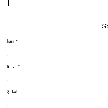
So
İsim
Email
Şirket