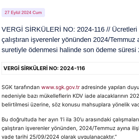
27 Eylül 2024 Cum
VERGİ SİRKÜLERİ NO: 2024-116 // Ücretleri he
çalıştıran işverenler yönünden 2024/Temmuz a
suretiyle ödenmesi halinde son ödeme süresi 2
VERGİ SİRKÜLERİ NO: 2024-116
SGK tarafından
www.sgk.gov.tr
adresinde yapılan duyu
nedeniyle bazı mükelleflerin KDV iade alacaklarının
belirtilmesi üzerine, söz konusu mahsuplara yönelik vad
Bu doğrultuda her ayın 1’i ila 30’u arasındaki çalışmalar
çalıştıran işverenler yönünden, 2024/Temmuz ayına ili
vade tarihi 25/09/2024 olarak uygulanacaktır.”