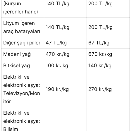
(Kurşun
140 TL/kg
200 TL/kg
içerenler hariç)
Lityum İçeren
140 TL/kg
200 TL/kg
araç bataryaları
Diğer şarjlı piller
47 TL/kg
67 TL/kg
Madeni yağ
470 kr./kg
670 kr./kg
Bitkisel yağ
100 krJkg
140 kr./kg
Elektrikli ve
elektronik eşya:
190 kr./kg
270 kr./kg
Televizyon/Mon
itör
Elektrikli ve
elektronik eşya:
Bilişim