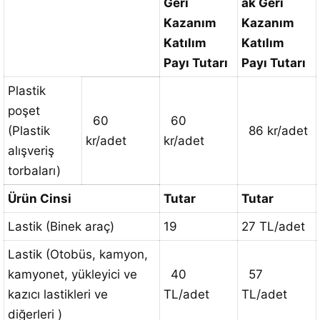
Geri
ak
Geri
Kazanım
Kazanım
Katılım
Katılım
Payı Tutarı
Payı Tutarı
Plastik
poşet
60
60
(Plastik
86 kr/adet
kr/adet
kr/adet
alışveriş
torbaları)
Ürün Cinsi
Tutar
Tutar
Lastik (Binek araç)
19
27 TL/adet
Lastik (Otobüs, kamyon,
kamyonet, yükleyici ve
40
57
kazıcı lastikleri ve
TL/adet
TL/adet
diğerleri )