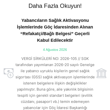
Daha Fazla Okuyun!
Yabancıların Sağlık Aktivasyonu
İşlemlerinde Göç İdaresinden Alınan
“Refakatçi/Bağlı Belgesi” Geçerli
Kabul Edilecektir
ılı
4 Ağustos 2026
VE
ı
t
VERGİ SİRKÜLERİ NO: 2026-105 // SGK
rde
s
tarafından yayımlanan 2026-20 sayılı Genelge
ile yabancı uyruklu kişilerin genel sağlık
sigortası (GSS) sağlık aktivasyon işlemlerinde
a
istenen belgelere ilişkin değişiklikler
den
s
yapılmıştır. Buna göre, aile yakınlık bilgisinin
tespiti için gerekli standart belgeleri (evlilik
ı
cüzdanı, pasaport vb.) temin edemeyen
r.
yabancılar için Göç İdaresi Başkanlığı