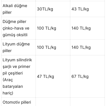
Alkali düğme
30TL/kg
43 TL/kg
piller
Düğme piller
çinko-hava ve
100 TL/kg
140 TL/kg
gümüş oksitli
Lityum düğme
100 TL/kg
140 TL/kg
piller
Lityum silindirik
şarjlı ve primer
pil çeşitleri
47 TL/kg
67 TL/kg
(Araç
bataryaları
hariç)
Otomotiv pilleri