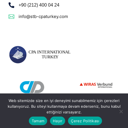
+90 (212) 400 04 24
info@stb-cpaturkey.com
Web sitemizde size en iyi deneyimi sunabilmemiz için çerezleri
kullanıyoruz. Bu siteyi kullanmaya devam ederseniz, bunu kabul
ettiğinizi varsayarız.
© 2026 - STB CPA International Turkey. Tüm Hakları Saklıdır.
Tamam
Hayır
Çerez Politikası