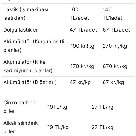
Lastik (İş makinası
100
140
lastikleri)
TL/adet
TL1adet
Dolgu lastikler
47 TL/adet
67 TL/adet
Akümülatör (Kurşun asitli
‘190 kr.!kg
270 kr,/kg
olanlar)
Akümülatör (Nikel
470 kr./kg
670 kr./kg
kadmiyumlu olanlar)
Akümülatör (Diğerleri)
47 kr./kg
67 kr./kg
Çinko karbon
19TL/kg
27 TL/kg
piller
Alkali silindirik
19 TL/kg
27 TL/kg
piller