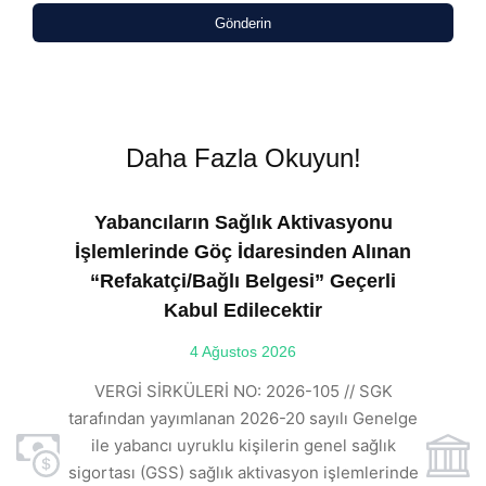
Gönderin
Daha Fazla Okuyun!
Yabancıların Sağlık Aktivasyonu
İşlemlerinde Göç İdaresinden Alınan
“Refakatçi/Bağlı Belgesi” Geçerli
Kabul Edilecektir
ılı
4 Ağustos 2026
VE
ı
t
VERGİ SİRKÜLERİ NO: 2026-105 // SGK
rde
s
tarafından yayımlanan 2026-20 sayılı Genelge
ile yabancı uyruklu kişilerin genel sağlık
sigortası (GSS) sağlık aktivasyon işlemlerinde