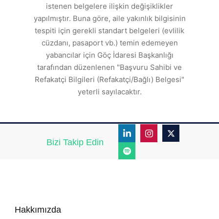
a
istenen belgelere ilişkin değişiklikler
den
s
yapılmıştır. Buna göre, aile yakınlık bilgisinin
tespiti için gerekli standart belgeleri (evlilik
ı
cüzdanı, pasaport vb.) temin edemeyen
r.
yabancılar için Göç İdaresi Başkanlığı
tarafından düzenlenen "Başvuru Sahibi ve
Refakatçi Bilgileri (Refakatçi/Bağlı) Belgesi"
yeterli sayılacaktır.
Bizi Takip Edin
Hakkımızda