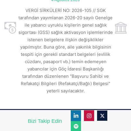
VE
ı
t
VERGİ SİRKÜLERİ NO: 2026-105 // SGK
rde
s
tarafından yayımlanan 2026-20 sayılı Genelge
ile yabancı uyruklu kişilerin genel sağlık
sigortası (GSS) sağlık aktivasyon işlemlerinde
a
istenen belgelere ilişkin değişiklikler
den
s
yapılmıştır. Buna göre, aile yakınlık bilgisinin
tespiti için gerekli standart belgeleri (evlilik
ı
cüzdanı, pasaport vb.) temin edemeyen
r.
yabancılar için Göç İdaresi Başkanlığı
tarafından düzenlenen "Başvuru Sahibi ve
Refakatçi Bilgileri (Refakatçi/Bağlı) Belgesi"
yeterli sayılacaktır.
Bizi Takip Edin