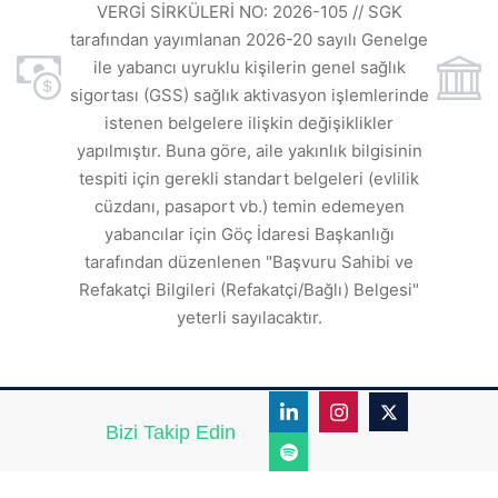
ı
t
VERGİ SİRKÜLERİ NO: 2026-105 // SGK
rde
s
tarafından yayımlanan 2026-20 sayılı Genelge
ile yabancı uyruklu kişilerin genel sağlık
sigortası (GSS) sağlık aktivasyon işlemlerinde
a
istenen belgelere ilişkin değişiklikler
den
s
yapılmıştır. Buna göre, aile yakınlık bilgisinin
tespiti için gerekli standart belgeleri (evlilik
ı
cüzdanı, pasaport vb.) temin edemeyen
r.
yabancılar için Göç İdaresi Başkanlığı
tarafından düzenlenen "Başvuru Sahibi ve
Refakatçi Bilgileri (Refakatçi/Bağlı) Belgesi"
yeterli sayılacaktır.
Bizi Takip Edin