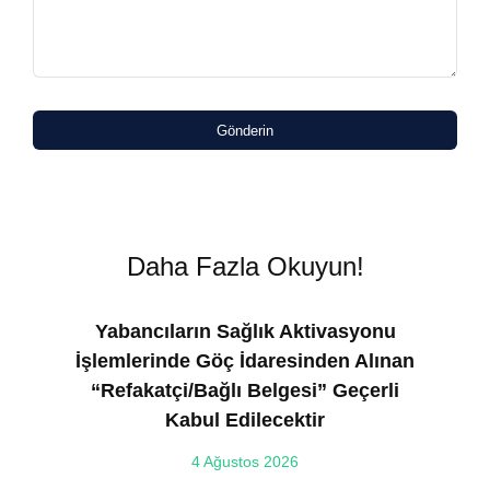
Gönderin
Daha Fazla Okuyun!
Yabancıların Sağlık Aktivasyonu
İşlemlerinde Göç İdaresinden Alınan
“Refakatçi/Bağlı Belgesi” Geçerli
Kabul Edilecektir
ılı
4 Ağustos 2026
VE