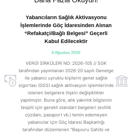
Yabancıların Sağlık Aktivasyonu
İşlemlerinde Göç İdaresinden Alınan
“Refakatçi/Bağlı Belgesi” Geçerli
Kabul Edilecektir
ılı
4 Ağustos 2026
VE
ı
t
VERGİ SİRKÜLERİ NO: 2026-105 // SGK
rde
s
tarafından yayımlanan 2026-20 sayılı Genelge
ile yabancı uyruklu kişilerin genel sağlık
sigortası (GSS) sağlık aktivasyon işlemlerinde
a
istenen belgelere ilişkin değişiklikler
den
s
yapılmıştır. Buna göre, aile yakınlık bilgisinin
tespiti için gerekli standart belgeleri (evlilik
ı
cüzdanı, pasaport vb.) temin edemeyen
r.
yabancılar için Göç İdaresi Başkanlığı
tarafından düzenlenen "Başvuru Sahibi ve