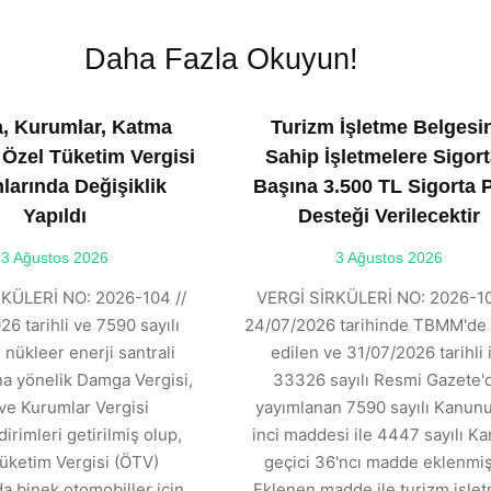
Daha Fazla Okuyun!
, Kurumlar, Katma
Turizm İşletme Belgesi
 Özel Tüketim Vergisi
Sahip İşletmelere Sigort
larında Değişiklik
Başına 3.500 TL Sigorta 
Yapıldı
Desteği Verilecektir
3 Ağustos 2026
3 Ağustos 2026
KÜLERİ NO: 2026-104 //
VERGİ SİRKÜLERİ NO: 2026-10
6 tarihli ve 7590 sayılı
24/07/2026 tarihinde TBMM'de 
 nükleer enerji santrali
edilen ve 31/07/2026 tarihli 
ına yönelik Damga Vergisi,
33326 sayılı Resmi Gazete'
ve Kurumlar Vergisi
yayımlanan 7590 sayılı Kanunu
dirimleri getirilmiş olup,
inci maddesi ile 4447 sayılı K
üketim Vergisi (ÖTV)
geçici 36'ncı madde eklenmişt
 binek otomobiller için
Eklenen madde ile turizm işle