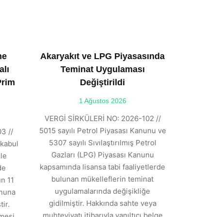
ne
Akaryakıt ve LPG Piyasasında
alı
Teminat Uygulaması
Prim
Değiştirildi
1 Ağustos 2026
VERGİ SİRKÜLERİ NO: 2026-102 //
5015 sayılı Petrol Piyasası Kanunu ve
3 //
5307 sayılı Sıvılaştırılmış Petrol
kabul
Gazları (LPG) Piyasası Kanunu
ile
kapsamında lisansa tabi faaliyetlerde
de
bulunan mükelleflerin teminat
n 11
uygulamalarında değişikliğe
anuna
gidilmiştir. Hakkında sahte veya
ir.
muhteviyatı itibarıyla yanıltıcı belge
tmesi