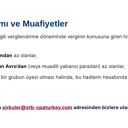
mı ve Muafiyetler
 ilgili vergilendirme döneminde verginin konusuna giren hi
’ndan
az olanlar,
on Avro’dan
(veya muadili yabancı paradan) az olanlar,
 bir grubun üyesi olması halinde, bu hadlerin hesabında 
n
sirkuler@stb-cpaturkey.com
adresinden bizlere ulaş