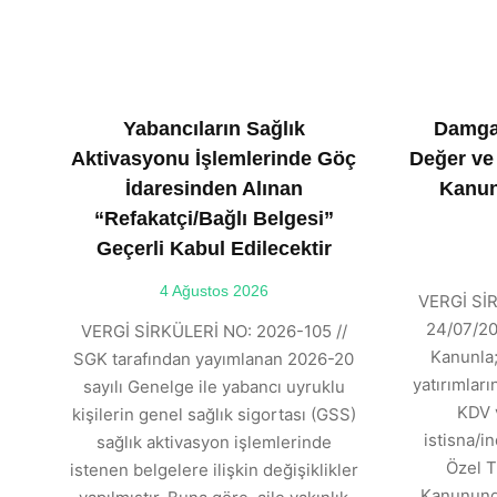
Yabancıların Sağlık
Damga
Aktivasyonu İşlemlerinde Göç
Değer ve
İdaresinden Alınan
Kanun
“Refakatçi/Bağlı Belgesi”
Geçerli Kabul Edilecektir
4 Ağustos 2026
VERGİ SİR
24/07/202
VERGİ SİRKÜLERİ NO: 2026-105 //
Kanunla;
SGK tarafından yayımlanan 2026-20
yatırımlar
sayılı Genelge ile yabancı uyruklu
KDV 
kişilerin genel sağlık sigortası (GSS)
istisna/in
sağlık aktivasyon işlemlerinde
Özel T
istenen belgelere ilişkin değişiklikler
Kanununda