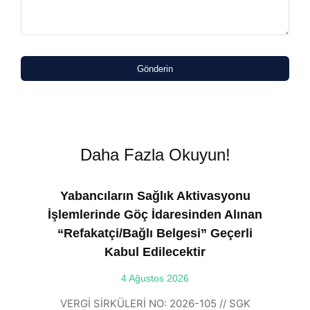
Gönderin
Daha Fazla Okuyun!
Yabancıların Sağlık Aktivasyonu
İşlemlerinde Göç İdaresinden Alınan
“Refakatçi/Bağlı Belgesi” Geçerli
Kabul Edilecektir
ılı
4 Ağustos 2026
VE
ı
t
VERGİ SİRKÜLERİ NO: 2026-105 // SGK