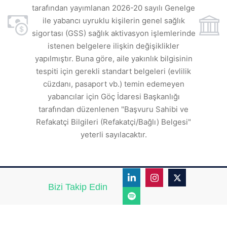
rde
s
tarafından yayımlanan 2026-20 sayılı Genelge
ile yabancı uyruklu kişilerin genel sağlık
sigortası (GSS) sağlık aktivasyon işlemlerinde
a
istenen belgelere ilişkin değişiklikler
den
s
yapılmıştır. Buna göre, aile yakınlık bilgisinin
tespiti için gerekli standart belgeleri (evlilik
ı
cüzdanı, pasaport vb.) temin edemeyen
r.
yabancılar için Göç İdaresi Başkanlığı
tarafından düzenlenen "Başvuru Sahibi ve
Refakatçi Bilgileri (Refakatçi/Bağlı) Belgesi"
yeterli sayılacaktır.
Bizi Takip Edin