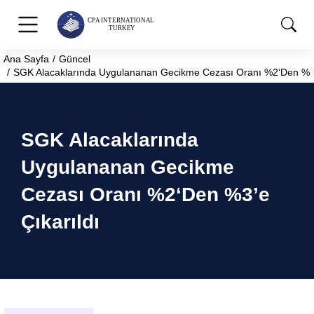
Ana Sayfa
Güncel
You are here:
SGK Alacaklarında Uygulananan Gecikme Cezası Oranı %2‘Den %3’
SGK Alacaklarında
Uygulananan Gecikme
Cezası Oranı %2‘Den %3’e
Çıkarıldı