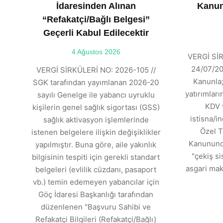
İdaresinden Alınan
Kanun
“Refakatçi/Bağlı Belgesi”
Geçerli Kabul Edilecektir
4 Ağustos 2026
VERGİ SİR
24/07/202
VERGİ SİRKÜLERİ NO: 2026-105 //
Kanunla;
SGK tarafından yayımlanan 2026-20
yatırımlar
sayılı Genelge ile yabancı uyruklu
KDV 
kişilerin genel sağlık sigortası (GSS)
istisna/in
sağlık aktivasyon işlemlerinde
Özel T
istenen belgelere ilişkin değişiklikler
Kanununda
yapılmıştır. Buna göre, aile yakınlık
"çekiş si
bilgisinin tespiti için gerekli standart
asgari mak
belgeleri (evlilik cüzdanı, pasaport
vb.) temin edemeyen yabancılar için
Göç İdaresi Başkanlığı tarafından
düzenlenen "Başvuru Sahibi ve
Refakatçi Bilgileri (Refakatçi/Bağlı)