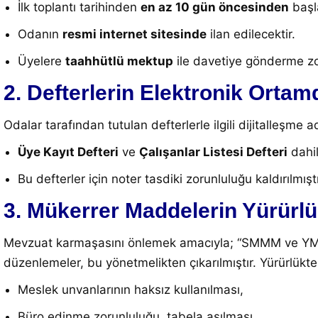
İlk toplantı tarihinden
en az 10 gün öncesinden
başla
Odanın
resmi internet sitesinde
ilan edilecektir.
Üyelere
taahhütlü mektup
ile davetiye gönderme zor
2. Defterlerin Elektronik Orta
Odalar tarafından tutulan defterlerle ilgili dijitalleşme ad
Üye Kayıt Defteri
ve
Çalışanlar Listesi Defteri
dahil
Bu defterler için noter tasdiki zorunluluğu kaldırılm
3. Mükerrer Maddelerin Yürürlü
Mevzuat karmaşasını önlemek amacıyla; “SMMM ve YMM Ç
düzenlemeler, bu yönetmelikten çıkarılmıştır. Yürürlükte
Meslek unvanlarının haksız kullanılması,
Büro edinme zorunluluğu, tabela asılması,