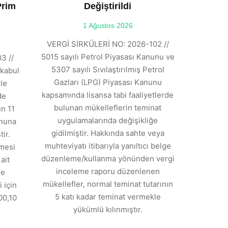
Prim
Değiştirildi
1 Ağustos 2026
VERGİ SİRKÜLERİ NO: 2026-102 //
5015 sayılı Petrol Piyasası Kanunu ve
3 //
5307 sayılı Sıvılaştırılmış Petrol
kabul
Gazları (LPG) Piyasası Kanunu
ile
kapsamında lisansa tabi faaliyetlerde
de
bulunan mükelleflerin teminat
n 11
uygulamalarında değişikliğe
anuna
gidilmiştir. Hakkında sahte veya
ir.
muhteviyatı itibarıyla yanıltıcı belge
tmesi
düzenleme/kullanma yönünden vergi
ait
inceleme raporu düzenlenen
de
mükellefler, normal teminat tutarının
 için
5 katı kadar teminat vermekle
00,10
yükümlü kılınmıştır.