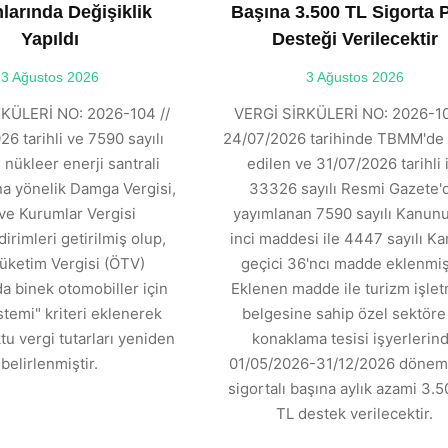
larında Değişiklik
Başına 3.500 TL Sigorta 
Yapıldı
Desteği Verilecektir
3 Ağustos 2026
3 Ağustos 2026
KÜLERİ NO: 2026-104 //
VERGİ SİRKÜLERİ NO: 2026-10
6 tarihli ve 7590 sayılı
24/07/2026 tarihinde TBMM'de 
 nükleer enerji santrali
edilen ve 31/07/2026 tarihli 
ına yönelik Damga Vergisi,
33326 sayılı Resmi Gazete'
ve Kurumlar Vergisi
yayımlanan 7590 sayılı Kanunu
dirimleri getirilmiş olup,
inci maddesi ile 4447 sayılı K
üketim Vergisi (ÖTV)
geçici 36'ncı madde eklenmişt
 binek otomobiller için
Eklenen madde ile turizm işle
stemi" kriteri eklenerek
belgesine sahip özel sektöre 
tu vergi tutarları yeniden
konaklama tesisi işyerlerin
belirlenmiştir.
01/05/2026-31/12/2026 dönemi
sigortalı başına aylık azami 3.5
TL destek verilecektir.