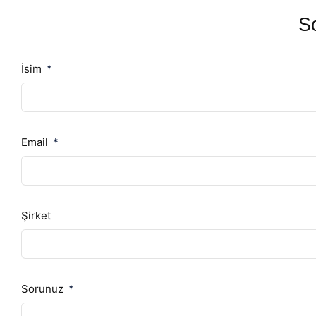
So
İsim
Email
Şirket
Sorunuz