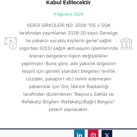
Kabul Edilecektir
ılı
4 Ağustos 2026
VE
ı
t
VERGİ SİRKÜLERİ NO: 2026-105 // SGK
rde
s
tarafından yayımlanan 2026-20 sayılı Genelge
ile yabancı uyruklu kişilerin genel sağlık
sigortası (GSS) sağlık aktivasyon işlemlerinde
a
istenen belgelere ilişkin değişiklikler
den
s
yapılmıştır. Buna göre, aile yakınlık bilgisinin
tespiti için gerekli standart belgeleri (evlilik
ı
cüzdanı, pasaport vb.) temin edemeyen
r.
yabancılar için Göç İdaresi Başkanlığı
tarafından düzenlenen "Başvuru Sahibi ve
Refakatçi Bilgileri (Refakatçi/Bağlı) Belgesi"
yeterli sayılacaktır.