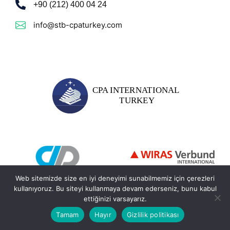
+90 (212) 400 04 24
info@stb-cpaturkey.com
Web sitemizde size en iyi deneyimi sunabilmemiz için çerezleri
kullanıyoruz. Bu siteyi kullanmaya devam ederseniz, bunu kabul
ettiğinizi varsayarız.
© 2026 - STB CPA International Turkey. Alle Rechte
Tamam
Hayır
Gizlilik politikası
vorbehalten