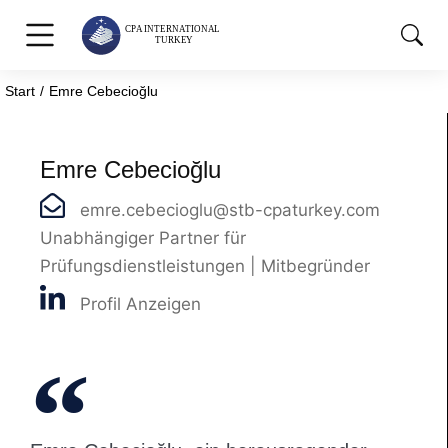
Start
Emre Cebecioğlu
Sie befinden sich hier:
Emre Cebecioğlu
emre.cebecioglu@stb-cpaturkey.com
Unabhängiger Partner für
Prüfungsdienstleistungen | Mitbegründer
Profil Anzeigen