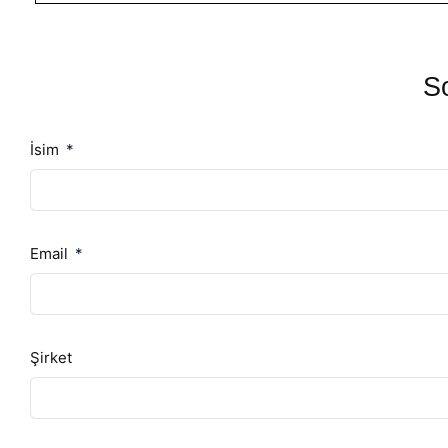
So
İsim
Email
Şirket