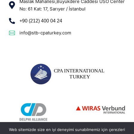
Maslak Mahallesi,Büyükdere Caddesi USO Center
No: 61 Kat: 17, Sarıyer / İstanbul
+90 (212) 400 04 24
info@stb-cpaturkey.com
Web sitemizde size en iyi deneyimi sunabilmemiz için çerezleri